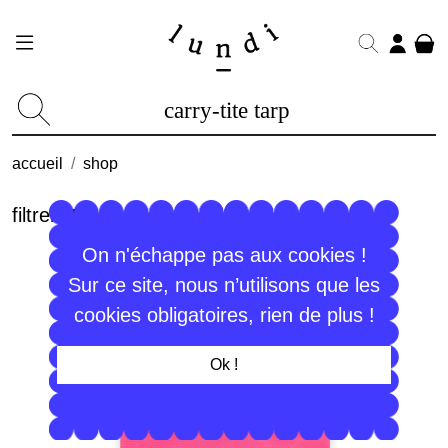
accueil
shop
filtrer
On n'échappe pas aux cookies !
Sur ce site, nous n’utilisons que les
cookies obligatoires, rien de plus !
Ok !