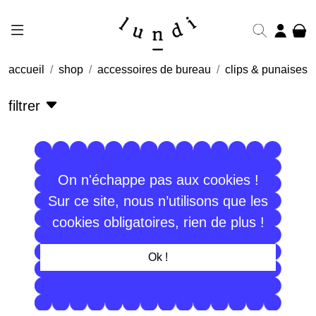
accueil
shop
accessoires de bureau
clips & punaises
filtrer
On n'échappe pas aux cookies !
Sur ce site, nous n’utilisons que les
cookies obligatoires, rien de plus !
Ok !