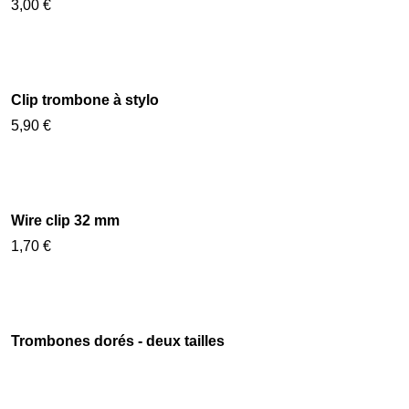
Marque-page "règle" aimanté
3,00 €