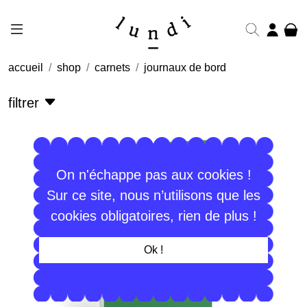
accueil
shop
carnets
journaux de bord
filtrer
On n'échappe pas aux cookies !
Sur ce site, nous n’utilisons que les
cookies obligatoires, rien de plus !
Ok !