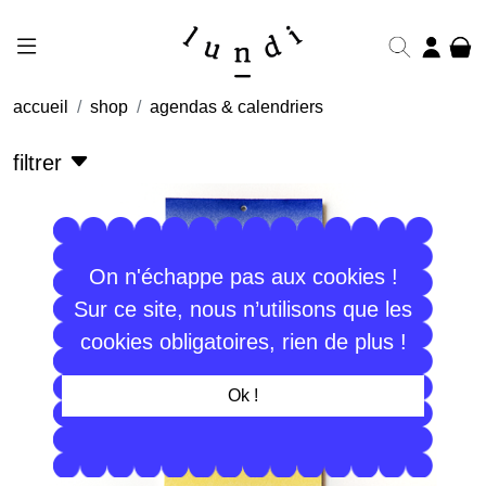
accueil
shop
agendas & calendriers
filtrer
On n'échappe pas aux cookies !
Sur ce site, nous n’utilisons que les
cookies obligatoires, rien de plus !
Ok !