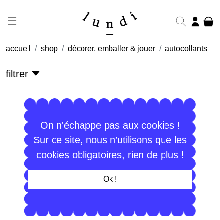
accueil
shop
décorer, emballer & jouer
autocollants
filtrer
On n'échappe pas aux cookies !
Sur ce site, nous n’utilisons que les
cookies obligatoires, rien de plus !
Ok !