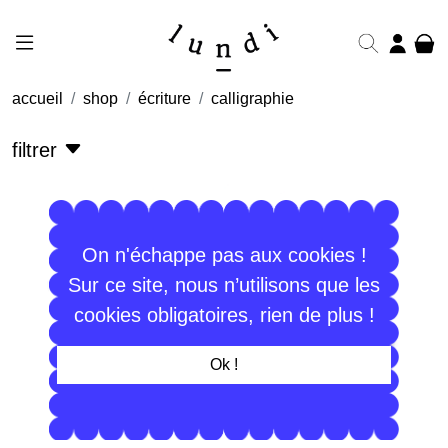
accueil
shop
écriture
calligraphie
filtrer
On n'échappe pas aux cookies !
Sur ce site, nous n’utilisons que les
cookies obligatoires, rien de plus !
Ok !