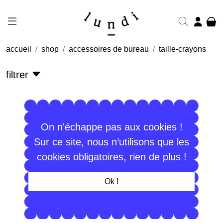
accueil
shop
accessoires de bureau
taille-crayons
filtrer
On n'échappe pas aux cookies !
Sur ce site, nous n’utilisons que les
cookies obligatoires, rien de plus !
Ok !