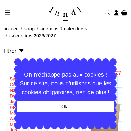
accueil
shop
agendas & calendriers
calendriers 2026/2027
filtrer
On n'échappe pas aux cookies !
Sur ce site, nous n’utilisons que les
cookies obligatoires, rien de plus !
Ok !