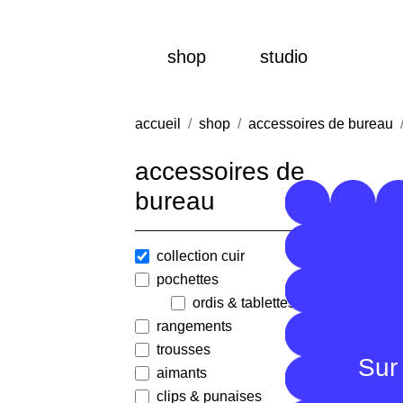
shop
studio
accueil
shop
accessoires de bureau
accessoires de
bureau
collection cuir
pochettes
ordis & tablettes
rangements
trousses
Poch
Sur 
aimants
ordi
clips & punaises