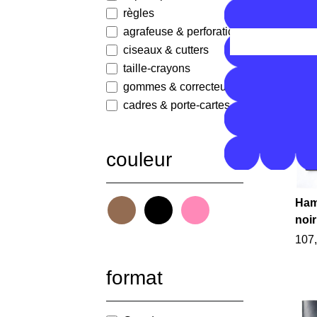
349,
règles
agrafeuse & perforatice
ciseaux & cutters
taille-crayons
gommes & correcteurs
cadres & porte-cartes
couleur
Ham
noir
107,
format