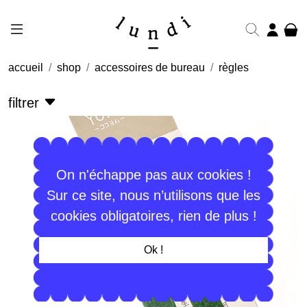
accueil
shop
accessoires de bureau
règles
filtrer
On n'échappe pas aux cookies !
Sur ce site, nous n’utilisons que les
cookies obligatoires, rien de plus !
Ok !