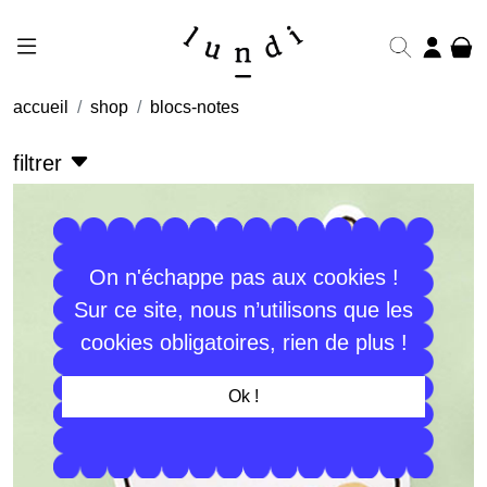
accueil
shop
blocs-notes
filtrer
On n'échappe pas aux cookies !
Sur ce site, nous n’utilisons que les
cookies obligatoires, rien de plus !
Ok !