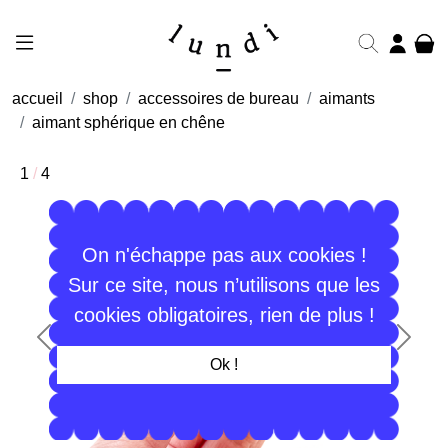
accueil
shop
accessoires de bureau
aimants
aimant sphérique en chêne
1
/
4
On n'échappe pas aux cookies !
Sur ce site, nous n’utilisons que les
cookies obligatoires, rien de plus !
Précédent
Suiva
Ok !