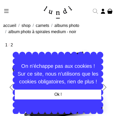
accueil
shop
carnets
albums photo
album photo à spirales medium - noir
1
/
2
On n'échappe pas aux cookies !
Sur ce site, nous n’utilisons que les
cookies obligatoires, rien de plus !
Précédent
Suiva
Ok !