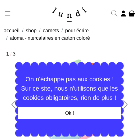
accueil
shop
carnets
pour écrire
atoma -intercalaires en carton coloré
1
/
3
On n'échappe pas aux cookies !
Sur ce site, nous n’utilisons que les
cookies obligatoires, rien de plus !
Précédent
Suiva
Ok !