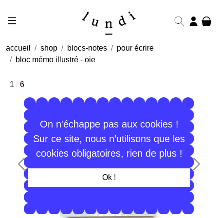
accueil
shop
blocs-notes
pour écrire
bloc mémo illustré - oie
1
/
6
On n'échappe pas aux cookies !
Sur ce site, nous n’utilisons que les
cookies obligatoires, rien de plus !
Précédent
Suiva
Ok !