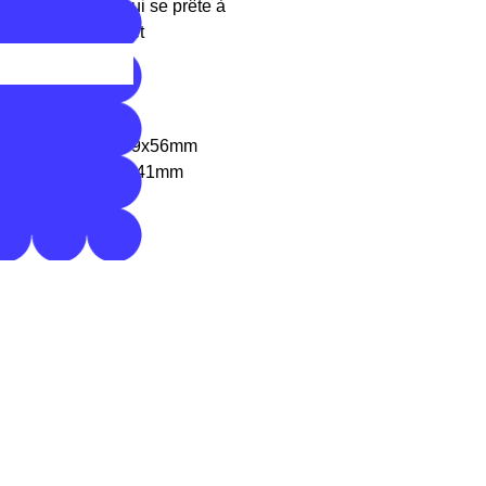
rande fiabilité qui se prête à
es domestiques et
térieures : 203x109x56mm
érieures : 186x88x41mm
on