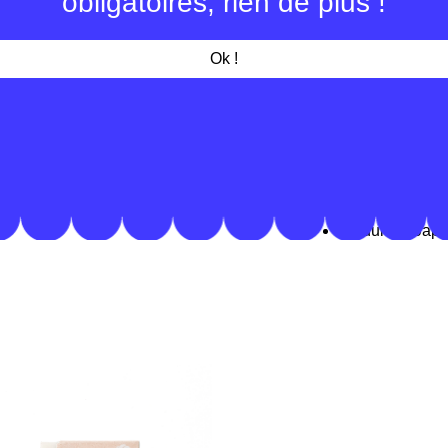
obligatoires, rien de plus !
compagnon d'une g
de nombreux usag
professionnels.
Ok !
détails
dimensions ex
dimensions int
400 g
acier
produit au Jap