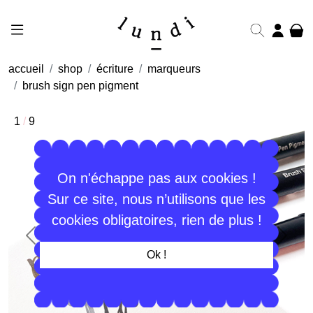
accueil
shop
écriture
marqueurs
brush sign pen pigment
1
/
9
On n'échappe pas aux cookies !
Sur ce site, nous n’utilisons que les
cookies obligatoires, rien de plus !
Précédent
Suiva
Ok !