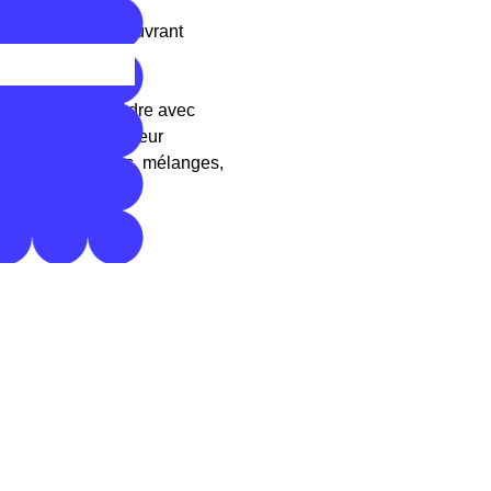
résistante à l'eau
ce au pouvoir couvrant
mètre
al en bois de cèdre avec
om et n° de la couleur
achures, dégradés, mélanges,
, photo
isse