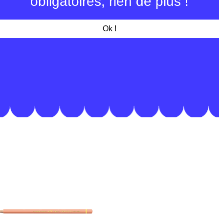
obligatoires, rien de plus !
mine tendre et 
économique grâ
supérieur
Ok !
3,8 mm de dia
crayon hexagon
indication du n
techniques : h
dessin sur bois
fabriqué en Su