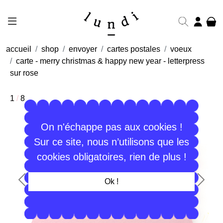
accueil
shop
envoyer
cartes postales
voeux
carte - merry christmas & happy new year - letterpress
sur rose
1
/
8
On n'échappe pas aux cookies !
Sur ce site, nous n’utilisons que les
cookies obligatoires, rien de plus !
Ok !
Précédent
Suiva