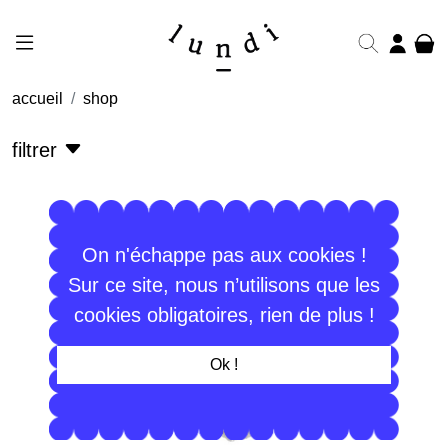
accueil
shop
filtrer
On n'échappe pas aux cookies !
Sur ce site, nous n’utilisons que les
cookies obligatoires, rien de plus !
Ok !