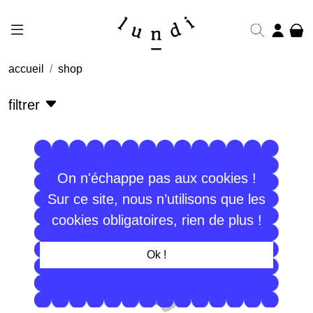
accueil
shop
filtrer
On n'échappe pas aux cookies !
Sur ce site, nous n’utilisons que les
cookies obligatoires, rien de plus !
Ok !