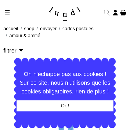
accueil
shop
envoyer
cartes postales
amour & amitié
filtrer
On n'échappe pas aux cookies !
Sur ce site, nous n’utilisons que les
cookies obligatoires, rien de plus !
Ok !