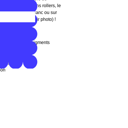
oncée. Pour certains rollers, le
uleur sur papier blanc ou sur
illeurs frappant (voir photo) !
e colorée et de pigments
 : 1mm
couleurs
pon