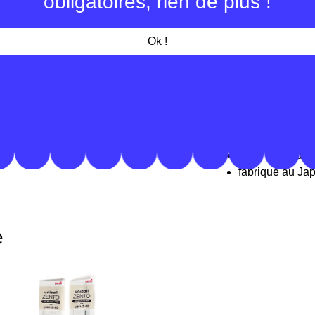
obligatoires, rien de plus !
couleur claire ou f
contraste de la co
Ok !
papier noir est d'a
détails
mélange d'encr
pailletés
largeur de trait
large choix de 
fabriqué au Ja
e