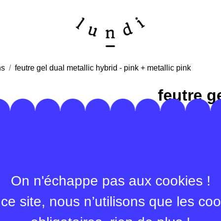
ns
feutre gel dual metallic hybrid - pink + metallic pink
feutre g
metallic
+ metall
Roller gel à encre
bicolore, qui comb
On n'échappe pas aux cookies !
de l'encre colorée
métalliques, brill
ce site, nous n’utilisons que les co
changent de teint
rollers fonctionne