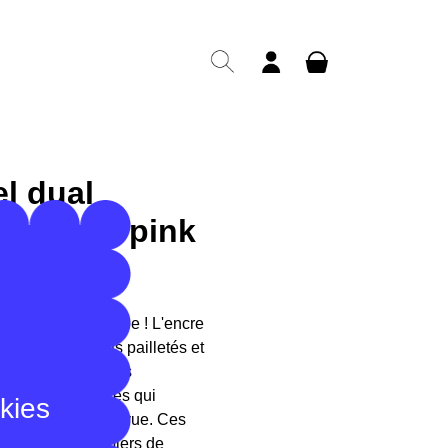
el dual
 hybrid - pink
ic pink
 métalisée, pailettée ! L'encre
ine des pigments pailletés et
, crée des couleurs
antes et lumineuses qui
okies
e selon l'angle de vue. Ces
 bien sur des papiers de