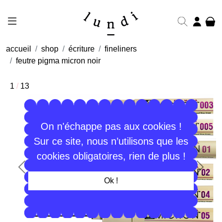
accueil
shop
écriture
fineliners
feutre pigma micron noir
1
/
13
On n'échappe pas aux cookies !
Sur ce site, nous n’utilisons que les
cookies obligatoires, rien de plus !
Précédent
Suiva
Ok !