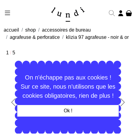
accueil
shop
accessoires de bureau
agrafeuse & perforatice
klizia 97 agrafeuse - noir & or
1
/
5
On n'échappe pas aux cookies !
Sur ce site, nous n’utilisons que les
cookies obligatoires, rien de plus !
Précédent
Suiva
Ok !