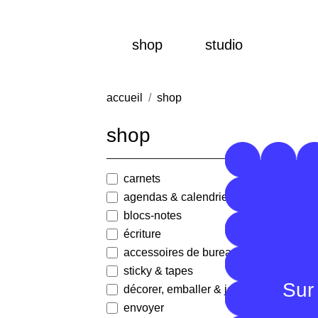
shop
studio
accueil
shop
shop
carnets
agendas & calendriers
blocs-notes
écriture
accessoires de bureau
sticky & tapes
Mas
Sur 
décorer, emballer & jouer
4,30
envoyer