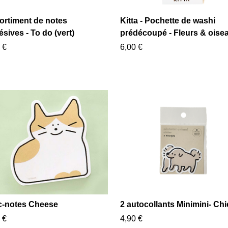
ortiment de notes
Kitta - Pochette de washi
sives - To do (vert)
prédécoupé - Fleurs & oise
 €
6,00 €
c-notes Cheese
2 autocollants Minimini- Ch
 €
4,90 €