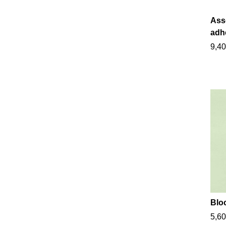
Ass
adhé
9,40
Blo
5,60