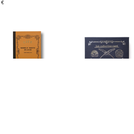
 €
 - Noble carnet A5 blanco
Tsubame - Feuillets collecti
d'encres
0 €
14,50 €