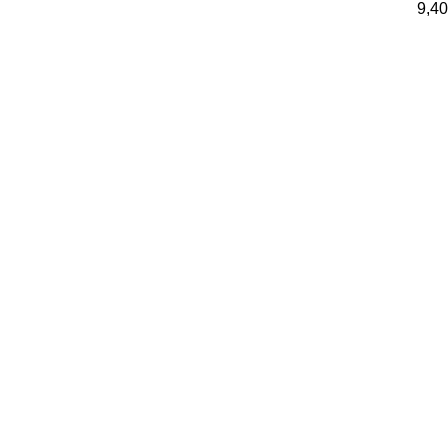
9,40
Life
18,0