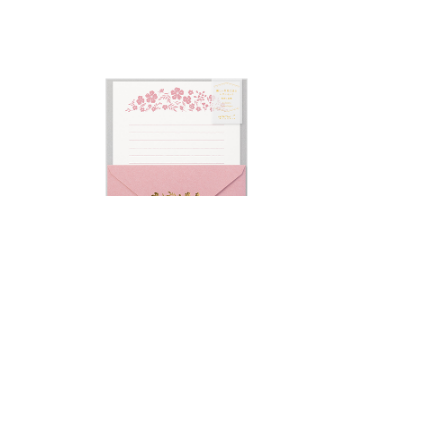
on
Midori - Ensemble de papier à
lettres et enveloppes (or à
chaud)
7,50 €