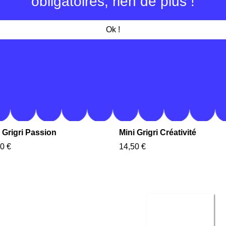
obligatoires, rien de plus !
Ok !
 Grigri Passion
Mini Grigri Créativité
0 €
14,50 €