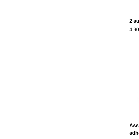
2 au
4,90
Ass
adhé