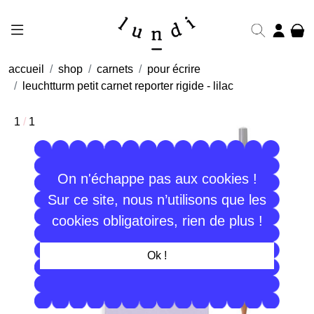
accueil
shop
carnets
pour écrire
leuchtturm petit carnet reporter rigide - lilac
1
/
1
On n'échappe pas aux cookies !
Sur ce site, nous n’utilisons que les
cookies obligatoires, rien de plus !
Ok !