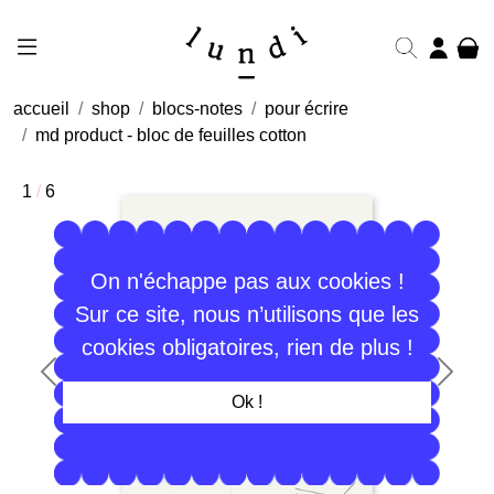
accueil
shop
blocs-notes
pour écrire
md product - bloc de feuilles cotton
1
/
6
On n'échappe pas aux cookies !
Sur ce site, nous n’utilisons que les
cookies obligatoires, rien de plus !
Précédent
Suiva
Ok !