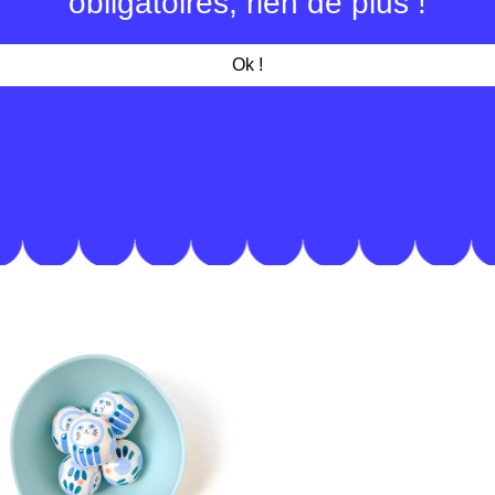
obligatoires, rien de plus !
détails
Ok !
environ 2,5 cm
faïence
fait main en Fr