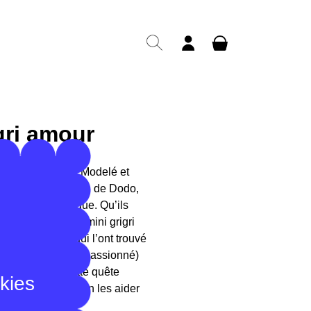
gri amour
gri porte-bonheur. Modelé et
ns l'atelier parisien de Dodo,
 “amour” est unique. Qu’ils
n ou d’amitié, ce mini grigri
bien pour ceux qui l’ont trouvé
 toujours tendre et passionné)
pour lesquels cette quête
okies
uisse ce compagnon les aider
che).