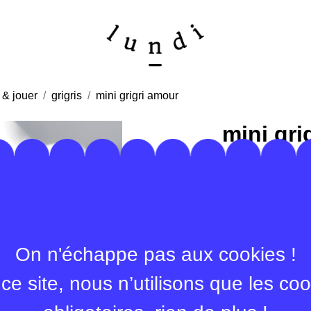
 & jouer
grigris
mini grigri amour
mini gri
C’est un petit gri
peint à la main da
chaque mini grigri
s’agisse de passio
“amour” est aussi 
On n'échappe pas aux cookies !
(puisse-t-il rester
et que pour ceux 
ce site, nous n’utilisons que les co
semble infinie (p
dans cette recher