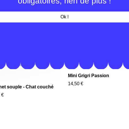
obligatoires, rien de plus !
Ok !
Mini Grigri Passion
14,50 €
net souple - Chat couché
 €