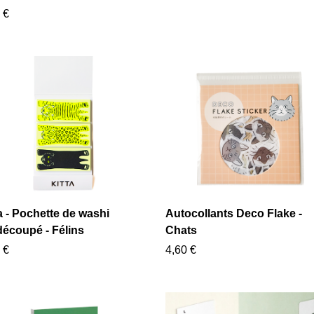
 €
a - Pochette de washi
Autocollants Deco Flake -
découpé - Félins
Chats
 €
4,60 €