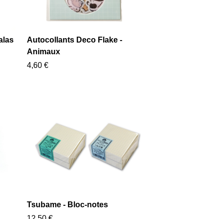
alas
Autocollants Deco Flake -
Animaux
4,60 €
Tsubame - Bloc-notes
12,50 €