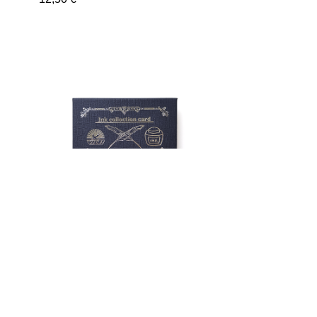
o
Tsubame - Feuillets collection
d'encres
14,50 €