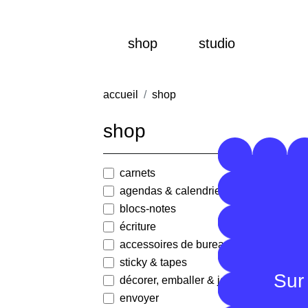
shop
studio
accueil
shop
shop
carnets
agendas & calendriers
blocs-notes
écriture
accessoires de bureau
sticky & tapes
Mas
Sur 
décorer, emballer & jouer
4,30
envoyer