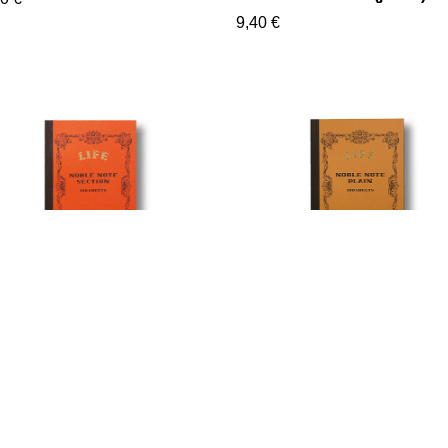
9,40 €
 - Noble carnet A5 quadrillé
Life - Noble carnet A5 blanc
0 €
18,00 €