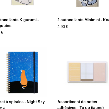
tocollants Kigurumi -
2 autocollants Minimini - Ko
gouins
4,90 €
 €
et à spirales - Night Sky
Assortiment de notes
adhésives - To do (jaune)
0 €