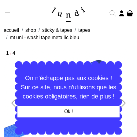
accueil
shop
sticky & tapes
tapes
mt uni - washi tape metallic bleu
1
/
4
On n'échappe pas aux cookies !
Sur ce site, nous n’utilisons que les
cookies obligatoires, rien de plus !
Précédent
Suiva
Ok !