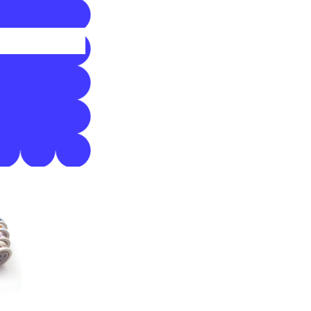
in.
RZ
on