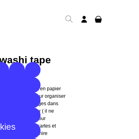
 washi tape
 adhésif décoratif en papier
lide ! Utilisez-le pour organiser
pour coller des images dans
s ou sur votre mur ( il ne
e sur le mur) ou pour
okies
stylos, cadeaux, cartes et
otidien ! Il se déchire