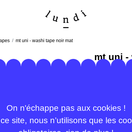
tapes
mt uni - washi tape noir mat
mt uni -
noir mat
Rouleau de papier
de riz, fin mais so
vos calendriers, 
vos carnets, album
On n'échappe pas aux cookies !
laisse aucune trac
ce site, nous n’utilisons que les co
personnaliser vos 
autres objets du qu