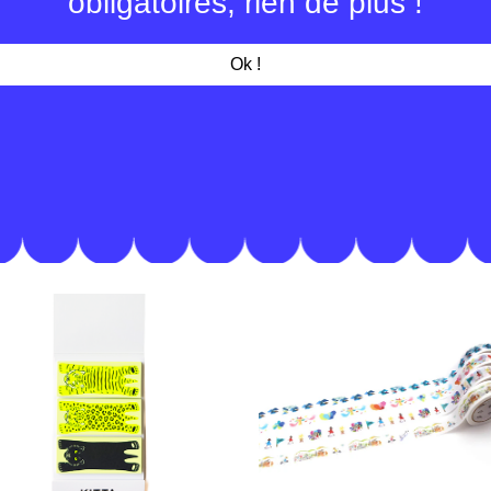
obligatoires, rien de plus !
facilement à la ma
détails
Ok !
15mm x 7m
réf MT01P207
produit au Jap
e