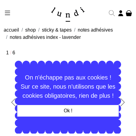
accueil
shop
sticky & tapes
notes adhésives
notes adhésives index - lavender
1
/
6
On n'échappe pas aux cookies !
Sur ce site, nous n’utilisons que les
cookies obligatoires, rien de plus !
Précédent
Suiva
Ok !