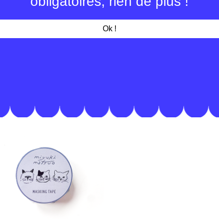
obligatoires, rien de plus !
2 designs x 20 
fabriqué au Ja
Ok !