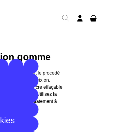
ixion gomme
partout, utilisant le procédé
 aux stylos Pilot Frixion.
en effet d'une encre effaçable
ment de la gomme. Utilisez la
ommencez immédiatement à
okies