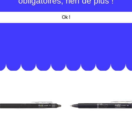
obligatoires, rien de plus !
Ok !