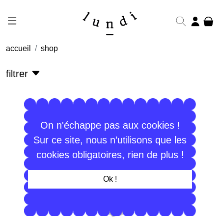
accueil
shop
filtrer
On n'échappe pas aux cookies !
Sur ce site, nous n’utilisons que les
cookies obligatoires, rien de plus !
Ok !