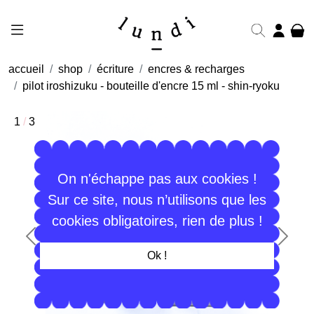
accueil
shop
écriture
encres & recharges
pilot iroshizuku - bouteille d'encre 15 ml - shin-ryoku
1
/
3
On n'échappe pas aux cookies !
Sur ce site, nous n’utilisons que les
cookies obligatoires, rien de plus !
Précédent
Suiva
Ok !