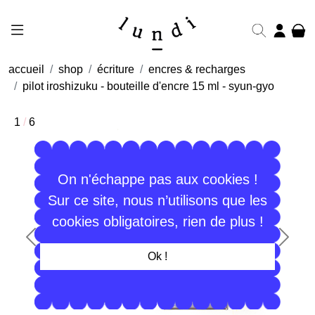
accueil
shop
écriture
encres & recharges
pilot iroshizuku - bouteille d'encre 15 ml - syun-gyo
1
/
6
On n'échappe pas aux cookies !
Sur ce site, nous n’utilisons que les
cookies obligatoires, rien de plus !
Précédent
Suiva
Ok !