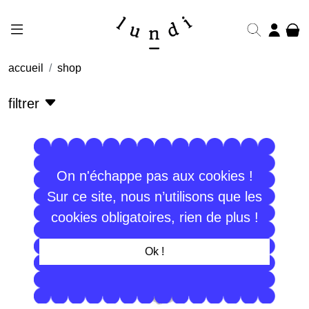
accueil
shop
filtrer
On n'échappe pas aux cookies !
Sur ce site, nous n’utilisons que les
cookies obligatoires, rien de plus !
Ok !