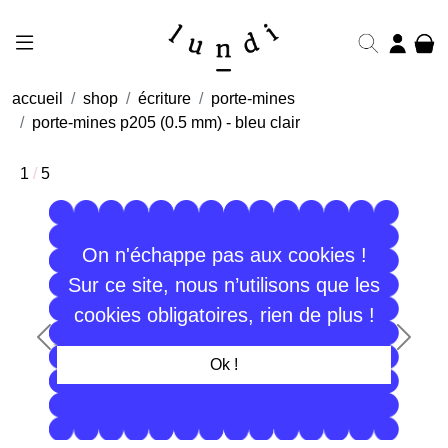
accueil
shop
écriture
porte-mines
porte-mines p205 (0.5 mm) - bleu clair
1
/
5
On n'échappe pas aux cookies !
Sur ce site, nous n’utilisons que les
cookies obligatoires, rien de plus !
Précédent
Suiva
Ok !