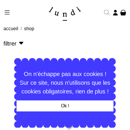
accueil
shop
filtrer
On n'échappe pas aux cookies !
Sur ce site, nous n’utilisons que les
cookies obligatoires, rien de plus !
Ok !