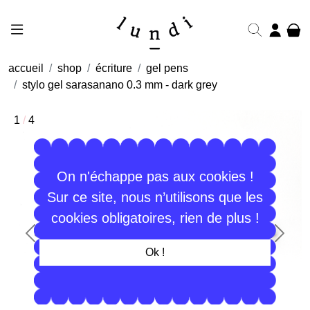
accueil
shop
écriture
gel pens
stylo gel sarasanano 0.3 mm - dark grey
1
/
4
On n'échappe pas aux cookies !
Sur ce site, nous n’utilisons que les
cookies obligatoires, rien de plus !
Précédent
Suiva
Ok !