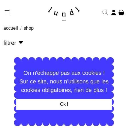
accueil
shop
filtrer
On n'échappe pas aux cookies !
Sur ce site, nous n’utilisons que les
cookies obligatoires, rien de plus !
Ok !