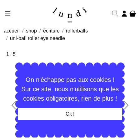
accueil
shop
écriture
rollerballs
uni-ball roller eye needle
1
/
5
On n'échappe pas aux cookies !
Sur ce site, nous n’utilisons que les
cookies obligatoires, rien de plus !
Précédent
Suiva
Ok !