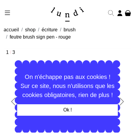
accueil
shop
écriture
brush
feutre brush sign pen - rouge
1
/
3
On n'échappe pas aux cookies !
Sur ce site, nous n’utilisons que les
cookies obligatoires, rien de plus !
Précédent
Suiva
Ok !