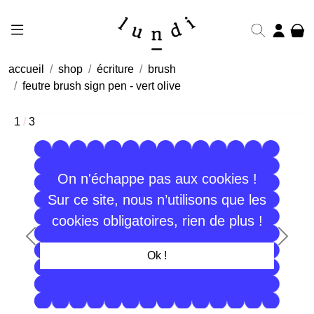
accueil
shop
écriture
brush
feutre brush sign pen - vert olive
1
/
3
On n'échappe pas aux cookies !
Sur ce site, nous n’utilisons que les
cookies obligatoires, rien de plus !
Précédent
Suiva
Ok !